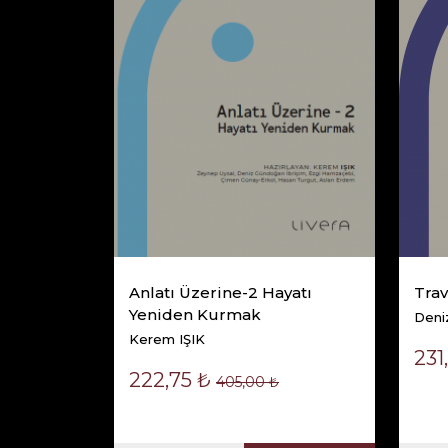
Anlatı Üzerine-1
tı
Hayatı Yeniden
Kurmak
İŞİM
Asuman SUSAM
Sepete Ekle
Anlatı Üzerine-2 Hayatı
Trav
Yeniden Kurmak
Deni
Kerem IŞIK
231
222,75 ₺
405,00 ₺