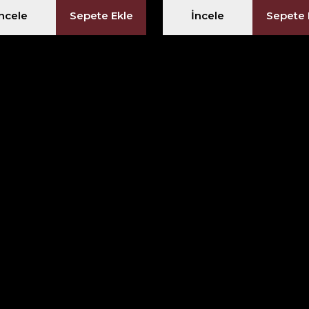
İncele
Sepete Ekle
İncele
Sepete 