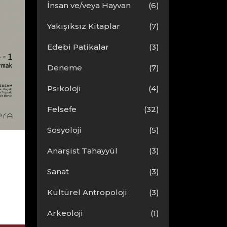
İnsan ve/veya Hayvan
(6)
Yakışıksız Kitaplar
(7)
Edebi Patikalar
(3)
Deneme
(7)
Psikoloji
(4)
Felsefe
(32)
Sosyoloji
(5)
Anarşist Tahayyül
(3)
Sanat
(3)
Kültürel Antropoloji
(3)
Arkeoloji
(1)