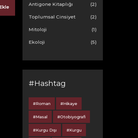
Antigone Kitaplığı
(2)
Ekle
Toplumsal Cinsiyet
(2)
Mitoloji
(1)
Ekoloji
(5)
#Hashtag
#Roman
#Hikaye
#Masal
#Otobiyografi
#Kurgu Dışı
#Kurgu