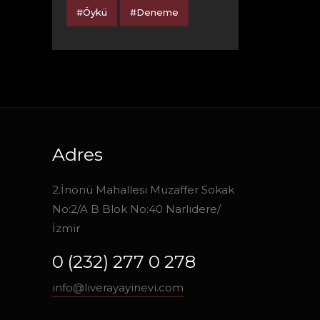
#Öykü
#Deneme
Adres
2.İnönü Mahallesi Muzaffer Sokak
No:2/A B Blok No:40 Narlıdere/
İzmir
0 (232) 277 0 278
info@liverayayinevi.com