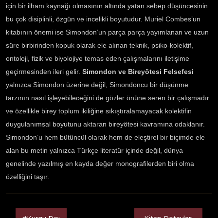
için bir ilham kaynağı olmasının altında yatan sebep düşüncesinin
bu çok disiplinli, özgün ve incelikli boyutudur. Muriel Combes’un
kitabının önemi ise Simondon’un parça parça yayımlanan ve uzun
süre birbirinden kopuk olarak ele alınan teknik, psiko-kolektif,
ontoloji, fizik ve biyolojiye temas eden çalışmalarını iletişime
geçirmesinden ileri gelir.
Simondon ve Bireyötesi Felsefesi
yalnızca Simondon üzerine değil, Simondoncu bir düşünme
tarzının nasıl işleyebileceğini de gözler önüne seren bir çalışmadır
ve özellikle birey toplum ikiliğine sıkıştıralamayacak kolektifin
duygulanımsal boyutunu aktaran bireyötesi kavramına odaklanır.
Simondon’u hem bütüncül olarak hem de eleştirel bir biçimde ele
alan bu metin yalnızca Türkçe literatür içinde değil, dünya
genelinde yazılmış en kayda değer monografilerden biri olma
özelliğini taşır.
#Kurgu Dışı
Kitap Detayları