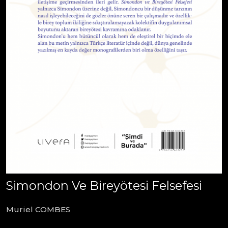
Simondon Ve Bireyötesi Felsefesi
Muriel COMBES