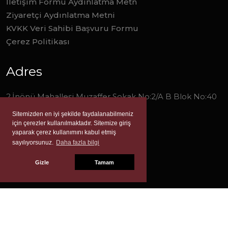
İletişim Formu Aydınlatma Metn
Ziyaretçi Aydınlatma Metni
KVKK Veri Sahibi Başvuru Formu
Çerez Politikası
Adres
2.İnönü Mahallesi Muzaffer Sokak No:2/A B Blok No:40
Narlıdere/İzmir
Sitemizden en iyi şekilde faydalanabilmeniz
için çerezler kullanılmaktadır. Sitemize giriş
0 (232) 277 0 278
yaparak çerez kullanımını kabul etmiş
sayılıyorsunuz.
Daha fazla bilgi
info@liverayayinevi.com
Gizle
Tamam
© Copyright 2023 | Tüm hakları saklıdır.