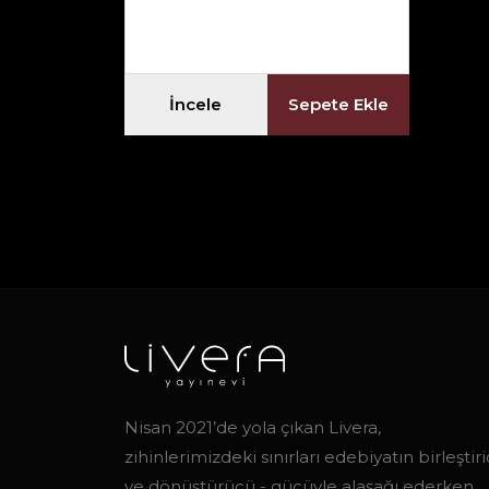
İncele
Sepete Ekle
Nisan 2021’de yola çıkan Livera,
zihinlerimizdeki sınırları edebiyatın birleştiric
ve dönüştürücü - gücüyle alaşağı ederken,