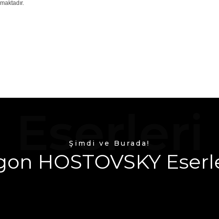
maktadır.
n HOSTO
Eserleri
Şimdi ve Burada!
gon HOSTOVSKY Eserle