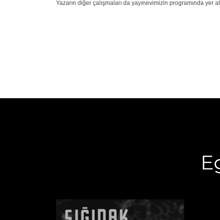
Yazarın diğer çalışmaları da yayınevimizin programında yer al
Ego
E