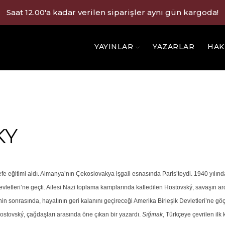
Saat 12.00'a kadar verilen siparişler aynı gün kargoda!
YAYINLAR
YAZARLAR
HAK
KY
fe eğitimi aldı. Almanya’nın Çekoslovakya işgali esnasında Paris’teydi. 1940 yılınd
evletleri’ne geçti. Ailesi Nazi toplama kamplarında katledilen Hostovský, savaşın a
n sonrasında, hayatının geri kalanını geçireceği Amerika Birleşik Devletleri’ne göç 
stovský, çağdaşları arasında öne çıkan bir yazardı.
Sığınak
, Türkçeye çevrilen ilk k