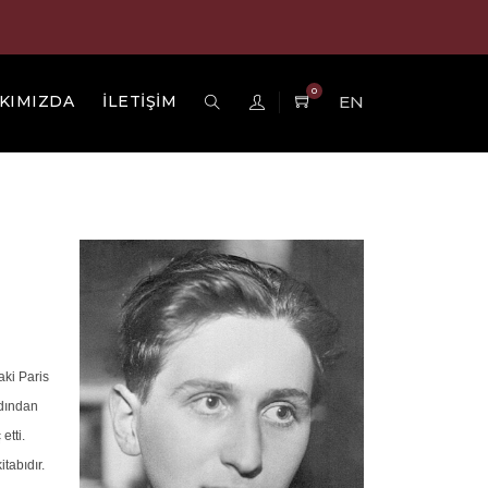
0
KIMIZDA
İLETİŞİM
EN
aki Paris
rdından
etti.
itabıdır.