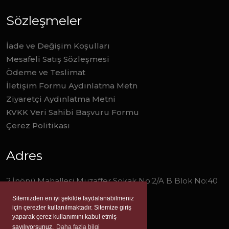
Sözleşmeler
İade ve Değişim Koşulları
Mesafeli Satış Sözleşmesi
Ödeme ve Teslimat
İletişim Formu Aydınlatma Metn
Ziyaretçi Aydınlatma Metni
KVKK Veri Sahibi Başvuru Formu
Çerez Politikası
Adres
2.İnönü Mahallesi Muzaffer Sokak No:2/A B Blok No:40
Narlıdere/İzmir
Sitemizden en iyi şekilde faydalanabilmeniz
için çerezler kullanılmaktadır. Sitemize giriş
0 (232) 277 0 278
yaparak çerez kullanımını kabul etmiş
sayılıyorsunuz.
Daha fazla bilgi