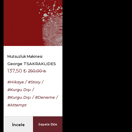
Mutsuzluk Makinesi
George TSAKRAKLIDES
137,50 ₺
250,00 ₺
#Hikaye
#Story
#Kurgu Dışı
#Kurgu Dışı
#Deneme
#Attempt
İncele
Sepete Ekle