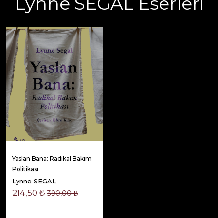
Lynne SEGAL Eserleri
Yaslan Bana: Radikal Bakım
Politikası
Lynne SEGAL
214,50 ₺
390,00 ₺