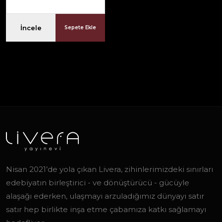
İncele
Sepete Ekle
Nisan 2021’de yola çıkan Livera, zihinlerimizdeki sınırları
edebiyatın birleştirici - ve dönüştürücü - gücüyle
alaşağı ederken, ulaşmayı arzuladığımız dünyayı satır
satır hep birlikte inşa etme çabamıza katkı sağlamayı