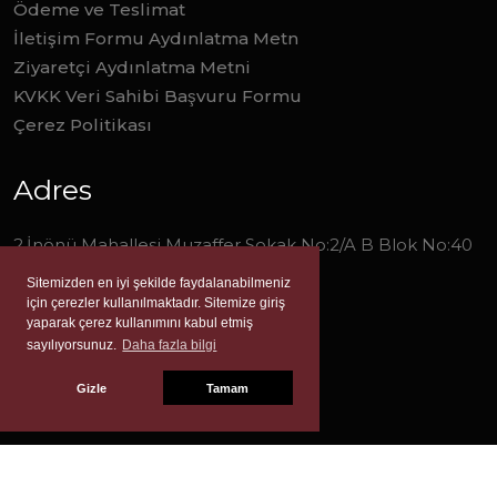
Ödeme ve Teslimat
İletişim Formu Aydınlatma Metn
Ziyaretçi Aydınlatma Metni
KVKK Veri Sahibi Başvuru Formu
Çerez Politikası
Adres
2.İnönü Mahallesi Muzaffer Sokak No:2/A B Blok No:40
Narlıdere/İzmir
Sitemizden en iyi şekilde faydalanabilmeniz
için çerezler kullanılmaktadır. Sitemize giriş
0 (232) 277 0 278
yaparak çerez kullanımını kabul etmiş
sayılıyorsunuz.
Daha fazla bilgi
info@liverayayinevi.com
Gizle
Tamam