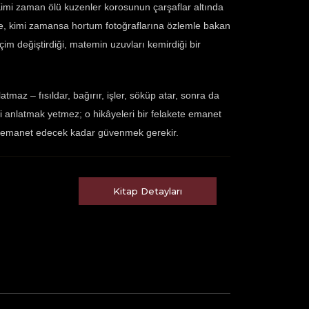
Kimi zaman ölü kuzenler korosunun çarşaflar altında
nde, kimi zamansa hortum fotoğraflarına özlemle bakan
im değiştirdiği, matemin uzuvları kemirdiği bir
tmaz – fısıldar, bağırır, işler, söküp atar, sonra da
ri anlatmak yetmez; o hikâyeleri bir felakete emanet
ri emanet edecek kadar güvenmek gerekir.
Kitap Detayları