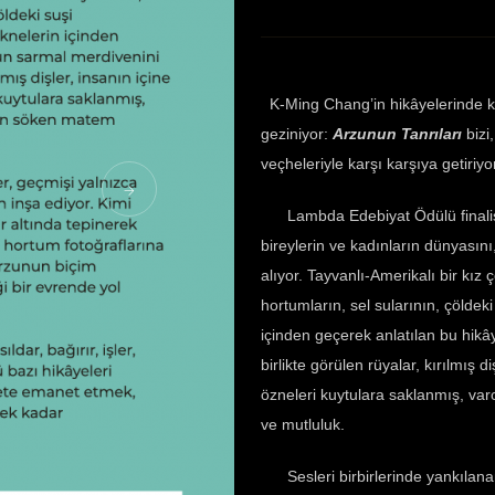
K-Ming Chang’in hikâyelerinde kede
geziniyor:
Arzunun Tanrıları
bizi
veçheleriyle karşı karşıya getiriyo
Lambda Edebiyat Ödülü finalist
bireylerin ve kadınların dünyasını
alıyor. Tayvanlı-Amerikalı bir kı
hortumların, sel sularının, çöldek
içinden geçerek anlatılan bu hikây
birlikte görülen rüyalar, kırılmış 
özneleri kuytulara saklanmış, va
ve mutluluk.
Sesleri birbirlerinde yankılanan 