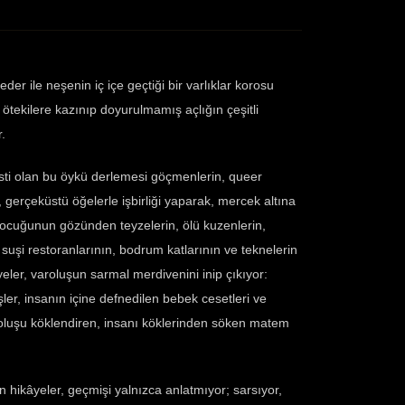
r ile neşenin iç içe geçtiği bir varlıklar korosu
, ötekilere kazınıp doyurulmamış açlığın çeşitli
r.
i olan bu öykü derlemesi göçmenlerin, queer
, gerçeküstü öğelerle işbirliği yaparak, mercek altına
z çocuğunun gözünden teyzelerin, ölü kuzenlerin,
i suşi restoranlarının, bodrum katlarının ve teknelerin
eler, varoluşun sarmal merdivenini inip çıkıyor:
dişler, insanın içine defnedilen bebek cesetleri ve
roluşu köklendiren, insanı köklerinden söken matem
hikâyeler, geçmişi yalnızca anlatmıyor; sarsıyor,