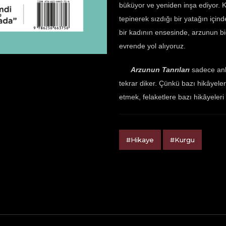
büküyor ve yeniden inşa ediyor. 
tepinerek sızdığı bir yatağın içi
bir kadının ensesinde, arzunun biç
evrende yol alıyoruz.
Arzunun Tanrıları
sadece anla
tekrar diker. Çünkü bazı hikâyele
etmek, felaketlere bazı hikâyele
#Hikaye
#Kurgu