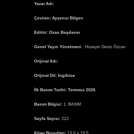
Yazar Adı:
K-Ming Chang
Çeviren:
Ayşenur Bilgen
Editör: Ozan Başdaner
Genel Yayın Yönetmeni
: Hüseyin Deniz Özcan
Orijinal Adı:
Gods of Want
Orijinal Dil: İngilizce
İlk Basım Tarihi:
Temmuz 2026
Basım Bilgisi:
1. BASIM
Sayfa Sayısı:
222
Kitap Boyutları:
13,5 x 19,5