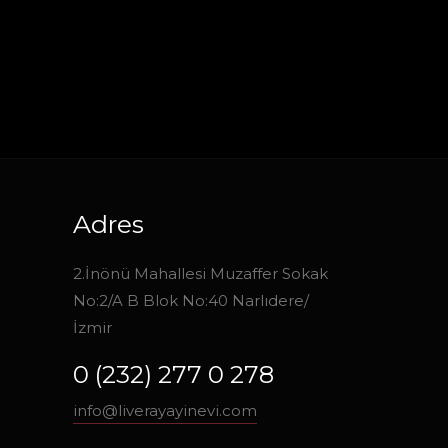
Adres
2.İnönü Mahallesi Muzaffer Sokak
No:2/A B Blok No:40 Narlıdere/
İzmir
0 (232) 277 0 278
info@liverayayinevi.com