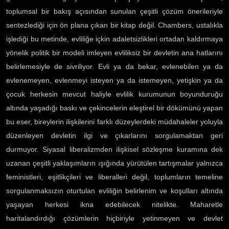
toplumsal bir bakış açısından sunulan çeşitli çözüm önerileriyle
sentezlediği için ön plana çıkan bir kitap değil. Chambers, ustalıkla
işlediği bu metinde, evliliğe içkin adaletsizlikleri ortadan kaldırmaya
yönelik politik bir modeli imleyen evliliksiz bir devletin ana hatlarını
belirlemesiyle de sivriliyor. Evli ya da bekar, evlenebilen ya da
evlenemeyen, evlenmeyi isteyen ya da istemeyen, yetişkin ya da
çocuk herkesin mevcut haliyle evlilik kurumunun boyunduruğu
altında yaşadığı baskı ve çekincelerin eleştirel bir dökümünü yapan
bu eser, bireylerin ilişkilerini farklı düzeylerdeki müdahaleler yoluyla
düzenleyen devletin ilgi ve çıkarlarını sorgulamaktan geri
durmuyor. Siyasal liberalizmden ilişkisel sözleşme kuramına dek
uzanan çeşitli yaklaşımların ışığında yürütülen tartışmalar yalnızca
feministleri, eşitlikçileri ve liberalleri değil, toplumların temeline
sorgulanmaksızın oturtulan evliliğin belirlenim ve koşulları altında
yaşayan herkesi ikna edebilecek nitelikte. Maharetle
haritalandırdığı çözümlerin hiçbiriyle yetinmeyen ve devlet