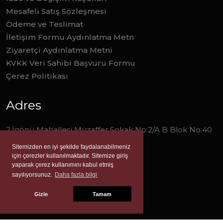
Mesafeli Satış Sözleşmesi
Ödeme ve Teslimat
İletişim Formu Aydınlatma Metn
Ziyaretçi Aydınlatma Metni
KVKK Veri Sahibi Başvuru Formu
Çerez Politikası
Adres
2.İnönü Mahallesi Muzaffer Sokak No:2/A B Blok No:40
Narlıdere/İzmir
Sitemizden en iyi şekilde faydalanabilmeniz
için çerezler kullanılmaktadır. Sitemize giriş
0 (232) 277 0 278
yaparak çerez kullanımını kabul etmiş
sayılıyorsunuz.
Daha fazla bilgi
info@liverayayinevi.com
Gizle
Tamam