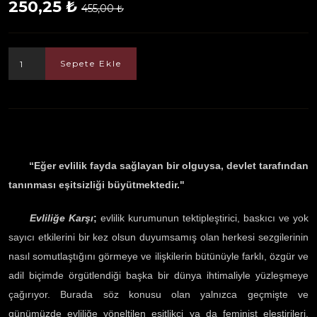
250,25 ₺
455,00 ₺
Sepete Ekle
“Eğer evlilik fayda sağlayan bir olguysa, devlet tarafından
tanınması eşitsizliği büyütmektedir."
Evliliğe Karşı
;
evlilik kurumunun tektipleştirici, baskıcı ve yok
sayıcı etkilerini bir kez olsun duyumsamış olan herkesi sezgilerinin
nasıl somutlaştığını görmeye ve ilişkilerin bütünüyle farklı, özgür ve
adil biçimde örgütlendiği başka bir dünya ihtimaliyle yüzleşmeye
çağırıyor. Burada söz konusu olan yalnızca geçmişte ve
günümüzde evliliğe yöneltilen eşitlikçi ya da feminist eleştirileri,