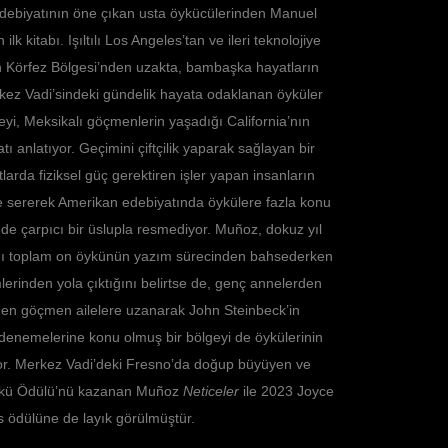
biyatının öne çıkan usta öykücülerinden Manuel
 kitabı. Işıltılı Los Angeles’tan ve ileri teknolojiye
n Körfez Bölgesi’nden uzakta, bambaşka hayatların
kez Vadi’sindeki gündelik hayata odaklanan öyküler
şeyi, Meksikalı göçmenlerin yaşadığı California’nın
tı anlatıyor. Geçimini çiftçilik yaparak sağlayan bir
arda fiziksel güç gerektiren işler yapan insanların
e sererek Amerikan edebiyatında öykülere fazla konu
nde çarpıcı bir üslupla resmediyor. Muñoz, dokuz yıl
dığı toplam on öykünün yazım sürecinden bahsederken
imlerinden yola çıktığını belirtse de, genç annelerden
erden göçmen ailelere uzanarak John Steinbeck’in
denemelerine konu olmuş bir bölgeyi de öykülerinin
yor. Merkez Vadi’deki Fresno’da doğup büyüyen ve
ykü Ödülü’nü kazanan Muñoz
Neticeler
ile 2023 Joyce
 ödülüne de layık görülmüştür.