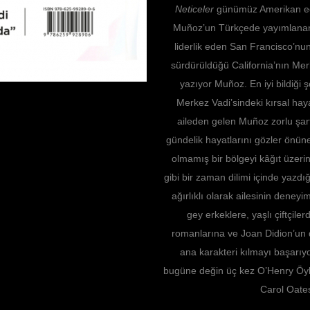
Neticeler
günümüz Amerikan ede
Muñoz’un Türkçede yayımlanan ilk
liderlik eden San Francisco’nu
sürdürüldüğü California’nın Mer
yazıyor Muñoz. En iyi bildiği 
Merkez Vadi’sindeki kırsal haya
aileden gelen Muñoz zorlu şartl
gündelik hayatlarını gözler önün
olmamış bir bölgeyi kâğıt üzeri
gibi bir zaman dilimi içinde yaz
ağırlıklı olarak ailesinin deney
gey erkeklere, yaşlı çiftçil
romanlarına ve Joan Didion’un 
ana karakteri kılmayı başarı
bugüne değin üç kez O’Henry Ö
Carol Oates