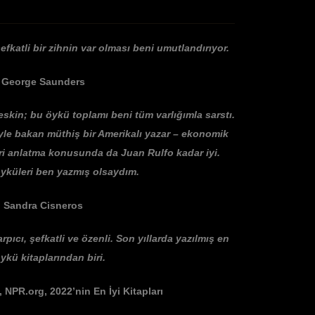
katli bir zihnin var olması beni umutlandırıyor.
George Saunders
eskin; bu öykü toplamı beni tüm varlığımla sarstı.
e bakan müthiş bir Amerikalı yazar – ekonomik
ri anlatma konusunda da Juan Rulfo kadar iyi.
yküleri ben yazmış olsaydım.
Sandra Cisneros
rpıcı, şefkatli ve özenli. Son yıllarda yazılmış en
öykü kitaplarından biri.
NPR.org, 2022’nin En İyi Kitapları