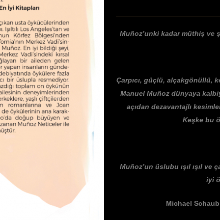
Muñoz’unki kadar müthiş ve şef
Çarpıcı, güçlü, alçakgönüllü, k
Manuel Muñoz dünyaya kalbiyl
açıdan dezavantajlı kesimle
Keşke bu ö
Muñoz’un üslubu ışıl ışıl ve ça
iyi 
Michael Schaub, 