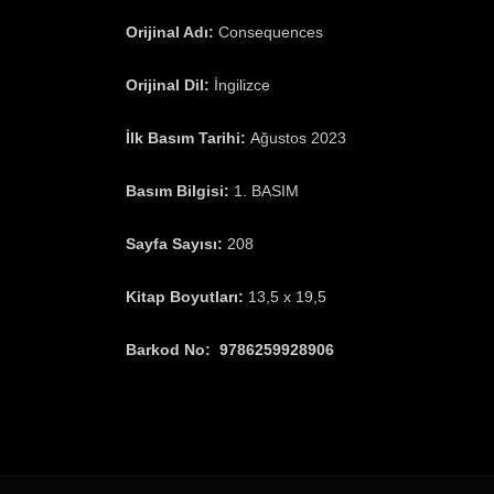
Orijinal Adı:
Consequences
Orijinal Dil:
İngilizce
İlk Basım Tarihi:
Ağustos 2023
Basım Bilgisi:
1. BASIM
Sayfa Sayısı:
208
Kitap Boyutları:
13,5 x 19,5
Barkod No: 9786259928906