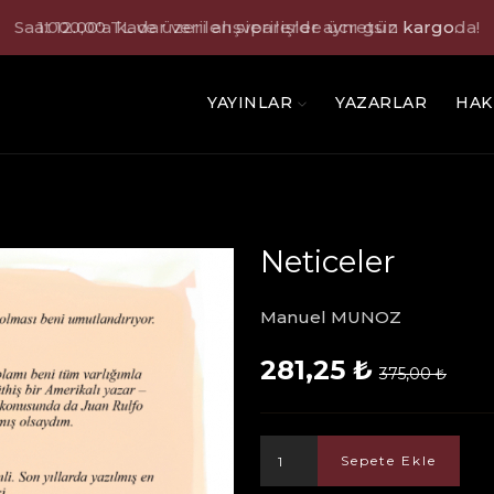
Saat 12.00'a kadar verilen siparişler aynı gün kargoda!
YAYINLAR
YAZARLAR
HAK
Neticeler
Manuel MUNOZ
281,25 ₺
375,00 ₺
Sepete Ekle