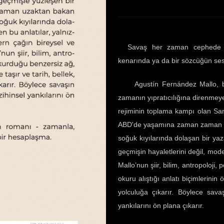
Savaş her zaman cephede baş
kenarında ya da bir sözcüğün sessi
Agustín Fernández Mallo, bu ö
zamanın yıpratıcılığına direnmeye 
rejiminin toplama kampı olan Sa
ABD'de yaşamına zaman zaman uz
soğuk kıyılarında dolaşan bir yaza
geçmişin hayaletlerini değil, mode
Mallo’nun şiir, bilim, antropoloji
okuru alıştığı anlatı biçimlerinin ö
yolculuğa çıkarır. Böylece sava
yankılarını ön plana çıkarır.