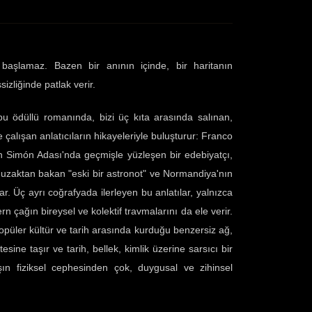
lamaz. Bazen bir anının içinde, bir haritanın
zliğinde patlak verir.
düllü romanında, bizi üç kıta arasında salınan,
çalışan anlatıcıların hikayeleriyle buluşturur: Franco
n Simón Adası'nda geçmişle yüzleşen bir edebiyatçı,
aktan bakan "eski bir astronot" ve Normandiya'nın
r. Üç ayrı coğrafyada ilerleyen bu anlatılar, yalnızca
rn çağın bireysel ve kolektif travmalarını da ele verir.
, popüler kültür ve tarih arasında kurduğu benzersiz ağ,
tesine taşır ve tarih, bellek, kimlik üzerine sarsıcı bir
şın fiziksel cephesinden çok, duygusal ve zihinsel