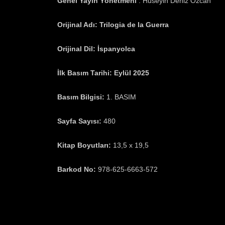
Genel Yayın Yönetmeni
: Hüseyin Deniz Özcan
Orijinal Adı:
Trilogia de la Guerra
Orijinal Dil:
İspanyolca
İlk Basım Tarihi:
Eylül 2025
Basım Bilgisi:
1. BASIM
Sayfa Sayısı:
480
Kitap Boyutları:
13,5 x 19,5
Barkod No:
978-625-6663-572