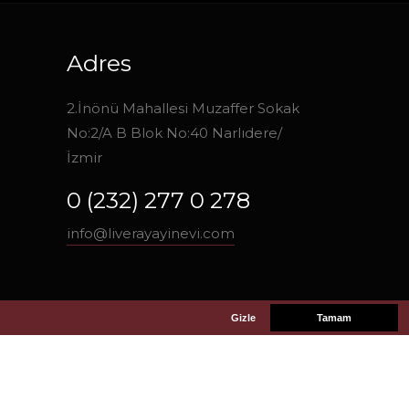
Adres
2.İnönü Mahallesi Muzaffer Sokak
No:2/A B Blok No:40 Narlıdere/
İzmir
0 (232) 277 0 278
info@liverayayinevi.com
Gizle
Tamam