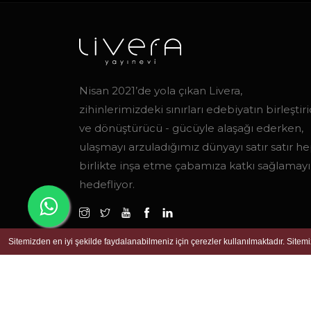
Nisan 2021’de yola çıkan Livera,
zihinlerimizdeki sınırları edebiyatın birleştiric
ve dönüştürücü - gücüyle alaşağı ederken,
ulaşmayı arzuladığımız dünyayı satır satır h
birlikte inşa etme çabamıza katkı sağlamayı
hedefliyor.
Sitemizden en iyi şekilde faydalanabilmeniz için çerezler kullanılmaktadır. Sitem
© Copyright 2023 | Tüm hakları saklıdır.