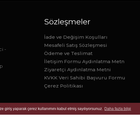
Sözleşmeler
İade ve Değişim Koşulları
Mesafeli Satış Sözleşmesi
i -
Ödeme ve Teslimat
İletişim Formu Aydınlatma Metn
ep
Ziyaretçi Aydınlatma Metni
KVKK Veri Sahibi Başvuru Formu
Çerez Politikası
ize giriş yaparak çerez kullanımını kabul etmiş sayılıyorsunuz.
Daha fazla bilgi