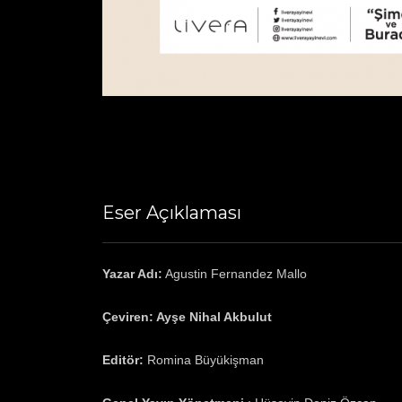
Eser Açıklaması
Yazar Adı:
Agustin Fernandez Mallo
Çeviren:
Ayşe Nihal Akbulut
Editör:
Romina
Büyükişman