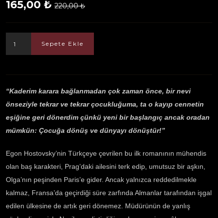
165,00 ₺
220,00 ₺
Sepete Ekle
“Kaderim karara bağlanmadan çok zaman önce, bir nevi
önseziyle tekrar ve tekrar çocukluğuma, ta o kayıp cennetin
eşiğine geri dönerdim çünkü yeni bir başlangıç ancak oradan
mümkün: Çocuğa dönüş ve dünyayı dönüştür!”
Egon Hostovsky’nin Türkçeye çevrilen bu ilk romanının mühendis
olan baş karakteri, Prag’daki ailesini terk edip, umutsuz bir aşkın,
Olga’nın peşinden Paris’e gider. Ancak yalnızca reddedilmekle
kalmaz, Fransa’da geçirdiği süre zarfında Almanlar tarafından işgal
edilen ülkesine de artık geri dönemez. Müdürünün de yanlış