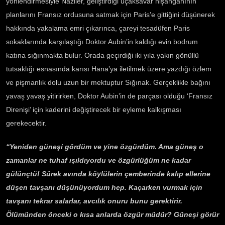
yönlendirmesiyle Naziler, geliştirdiği uçaksavar nişangâhının
planlarını Fransız ordusuna satmak için Paris’e gittiğini düşünerek
hakkında yakalama emri çıkarınca, çareyi tesadüfen Paris
sokaklarında karşılaştığı Doktor Aubin’in kaldığı evin bodrum
katına sığınmakta bulur. Orada geçirdiği iki yıla yakın gönüllü
tutsaklığı esnasında karısı Hana’ya iletilmek üzere yazdığı özlem
ve pişmanlık dolu uzun bir mektuptur Sığınak. Gerçeklikle bağını
yavaş yavaş yitirirken, Doktor Aubin’in de parçası olduğu ‘Fransız
Direnişi’ için kaderini değiştirecek bir eyleme kalkışması
gerekecektir.
“Yeniden güneşi gördüm ve yine özgürdüm. Ama güneş o
zamanlar ne tuhaf ışıldıyordu ve özgürlüğüm ne kadar
gülünçtü! Sürek avında köylülerin çemberinde kalıp ellerine
düşen tavşanı düşünüyordum hep. Kaçarken vurmak için
tavşanı tekrar salarlar, avcılık onuru bunu gerektirir.
Ölümünden önceki o kısa anlarda özgür müdür? Güneşi görür