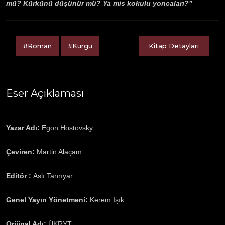
mü? Kürkünü düşünür mü? Ya mis kokulu yoncaları?”
#Roman
#Kurgu
Kitap Detayları
Eser Açıklaması
Yazar Adı:
Egon Hostovsky
Çeviren:
Martin Alaçam
Editör :
Aslı Tanrıyar
Genel Yayın Yönetmeni:
Kerem Işık
Orijinal Adı:
ÚKRYT