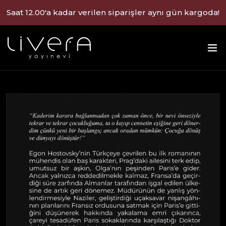
Saat 12.00'a kadar verilen siparişler aynı gün kargoda!