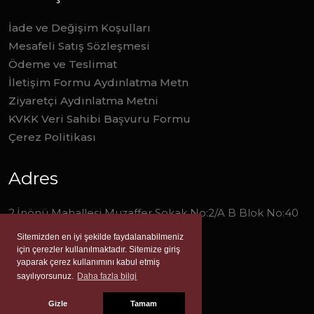
İade ve Değişim Koşulları
Mesafeli Satış Sözleşmesi
Ödeme ve Teslimat
İletişim Formu Aydınlatma Metn
Ziyaretçi Aydınlatma Metni
KVKK Veri Sahibi Başvuru Formu
Çerez Politikası
Adres
2.İnönü Mahallesi Muzaffer Sokak No:2/A B Blok No:40
Narlıdere/İzmir
Sitemizden en iyi şekilde faydalanabilmeniz
için çerezler kullanılmaktadır. Sitemize giriş
0 (232) 277 0 278
yaparak çerez kullanımını kabul etmiş
sayılıyorsunuz.
Daha fazla bilgi
info@liverayayinevi.com
Gizle
Tamam