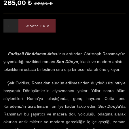
285,00 ₺
380,00 ₺
Sepete Ekle
Endişeli Bir Adamın Atlas
ı
’nın ardından Christoph Ransmayr'ın
yayımladığımız ikinci romanı
Son Dünya
, klasik ve modern anlatı
tekniklerini ustaca birleştiren sıra dışı bir eser olarak öne çıkıyor.
Şair Ovidius, Roma'dan sürgün edilmesinden duyduğu üzüntüyle
başyapıtı Dönüşümler’in elyazmasını yakar. Yıllar sonra ölüm
söylentileri Roma'ya ulaştığında, genç hayranı Cotta onu
Karadeniz'in ücra limanı Tomi'ye kadar takip eder.
Son Dünya
’da
Ransmayr bu şaşırtıcı ve macera dolu yolculuğu odağına alarak
okurları antik mitlerin ve modern gerçekliğin iç içe geçtiği, zaman