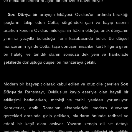
ve mekânın sınırlarını aşan bir serüvene davet ediyor.
Son Dünya
bir arayışın hikâyesi. Ovidius'un ardında bıraktığı
ipuçlarını takip eden Cotta, sürgündeki şairi ve kayıp eserini
ararken kendini Ovidius mitolojisinin hâkim olduğu, antik dünyanın
yirminci yüzyılla buluştuğu Tomi kasabasında bulur. Bu düşsel
manzaranın içinde Cotta, taşa dönüşen insanlar, kurt kılığına giren
bir halatçı ve tanıdık olanın sonsuza dek yeni ve harikulade
şekillerde dönüştüğü düşsel bir manzaraya çekilir.
Modern bir başyapıt olarak kabul edilen ve otuz dile çevrilen
Son
Dünya
’
da Ransmayr, Ovidius'un kayıp eseriyle olan hayalî bir
etkileşimi betimlerken, mitoloji ve tarihi yeniden yorumluyor.
Karakterler, antik Roma'nın efsaneleriyle modern dünyanın
gerçekleri arasında gidip gelirken, okurların önünde tarihsel ve
edebî bir keşif alanı açılıyor. Yazarın zengin dili ve detaylı
betimlemeleri, bu karmaşık dünyayı canlı ve etkileyici bir şekilde