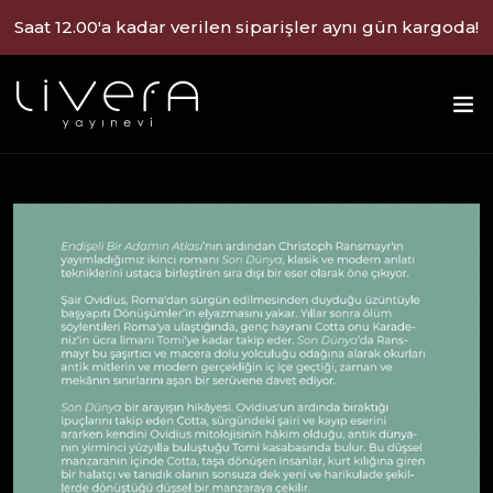
Saat 12.00'a kadar verilen siparişler aynı gün kargoda!