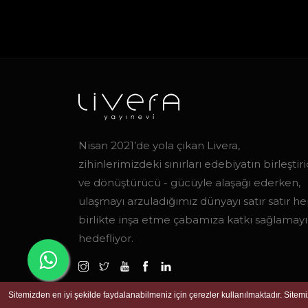
Nisan 2021’de yola çıkan Livera,
zihinlerimizdeki sınırları edebiyatın birleştiric
ve dönüştürücü - gücüyle alaşağı ederken,
ulaşmayı arzuladığımız dünyayı satır satır h
birlikte inşa etme çabamıza katkı sağlamayı
hedefliyor.
Sitemizden en iyi şekilde faydalanabilmeniz için çerezler kullanılmaktadır. Sitem