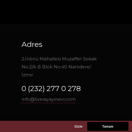
Adres
2.İnönü Mahallesi Muzaffer Sokak
No:2/A B Blok No:40 Narlıdere/
İzmir
0 (232) 277 0 278
info@liverayayinevi.com
Gizle
Tamam