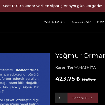
Saat 12.00'a kadar verilen siparişler aynı gün kargoda!
YAYINLAR
YAZARLAR
HAK
Yağmur Orman
Karen Tei YAMASHİTA
423,75 ₺
565,00 ₺
Sepete Ekle