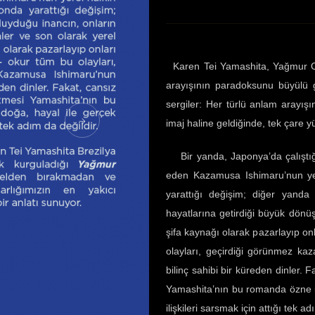
Karen Tei Yamashita, Yağmur 
arayışının paradoksunu büyülü g
sergiler: Her türlü anlam arayışın
imaj haline geldiğinde, tek çare 
Bir yanda, Japonya’da çalıştığı d
eden Kazamusa Ishimaru’nun yere
yarattığı değişim; diğer yanda
hayatlarına getirdiği büyük dönüşü
şifa kaynağı olarak pazarlayıp on
olayları, geçirdiği görünmez k
bilinç sahibi bir küreden dinler.
Yamashita’nın bu romanda özne ile
ilişkileri sarsmak için attığı tek ad