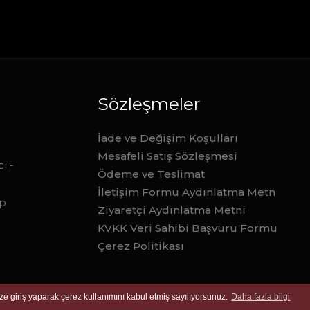
Sözleşmeler
İade ve Değişim Koşulları
Mesafeli Satış Sözleşmesi
i -
Ödeme ve Teslimat
İletişim Formu Aydınlatma Metn
ep
Ziyaretçi Aydınlatma Metni
KVKK Veri Sahibi Başvuru Formu
Çerez Politikası
ize giriş yaparak çerez kullanımını kabul etmiş sayılıyorsunuz.
Daha fazla bilgi