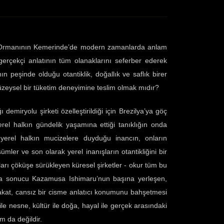
Ormanının Kemerinde’de modern zamanlarda anlam
erçekçi anlatının tüm olanaklarını seferber ederek
ın peşinde olduğu otantiklik, doğallık ve saflık birer
yüzeysel bir tüketim deneyimine teslim olmak mıdır?
emiryolu şirketi özelleştirildiği için Brezilya’ya göç
l halkın gündelik yaşamına ettiği tanıklığın onda
 yerel halkın mucizelere duyduğu inancın, onların
mler ve son olarak yerel inanışların otantikliğini bir
ları çöküşe sürükleyen küresel şirketler - okur tüm bu
aza sonucu Kazamusa Ishimaru’nun başına yerleşen,
 Fakat, cansız bir cisme anlatıcı konumunu bahşetmesi
 nesne, kültür ile doğa, hayal ile gerçek arasındaki
ım da değildir.