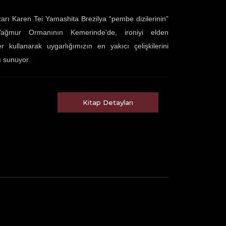
ı Karen Tei Yamashita Brezilya “pembe dizilerinin”
 Yağmur Ormanının Kemerinde’de, ironiyi elden
kullanarak uygarlığımızın en yakıcı çelişkilerini
ı sunuyor.
Kitap Detayları