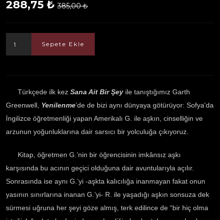
288,75 ₺
385,00 ₺
Sepete Ekle
Türkçede ilk kez
Sana Ait Bir Şey
ile tanıştığımız Garth
Greenwell,
Yenilenme
’de de bizi aynı dünyaya götürüyor: Sofya'da
İngilizce öğretmenliği yapan Amerikalı G. ile aşkın, cinselliğin ve
arzunun yoğunluklarına dair sarsıcı bir yolculuğa çıkıyoruz.
Kitap, öğretmen G.’nin bir öğrencisinin imkânsız aşkı
karşısında bu acının geçici olduğuna dair avuntularıyla açılır.
Sonrasında ise aynı G.’yi -aşkta kalıcılığa inanmayan fakat onun
yasının sınırlarına inanan G.’yi- R. ile yaşadığı aşkın sonsuza dek
sürmesi uğruna her şeyi göze almış, terk edilince de “bir hiç olma