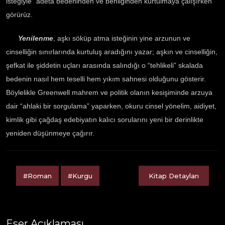
isteğiyle” adeta bedeninden ve benliğinden kurtulmaya çalışırken
görürüz.
Yenilenme
, aşkı söküp atma isteğinin yine arzunun ve
cinselliğin sınırlarında kurtuluş aradığını yazar; aşkın ve cinselliğin,
şefkat ile şiddetin uçları arasında salındığı o “tehlikeli” skalada
bedenin nasıl hem teselli hem yıkım sahnesi olduğunu gösterir.
Böylelikle Greenwell mahrem ve politik olanın kesişiminde arzuya
dair “ahlaki bir sorgulama” yaparken, okuru cinsel yönelim, aidiyet,
kimlik gibi çağdaş edebiyatın kalıcı sorularını yeni bir derinlikte
yeniden düşünmeye çağırır.
#Roman
#Kurgu
Kitap Detayları
Eser Açıklaması