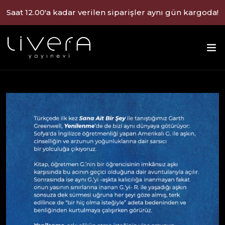
Saat 12.00'a kadar verilen siparişler aynı gün kargoda!