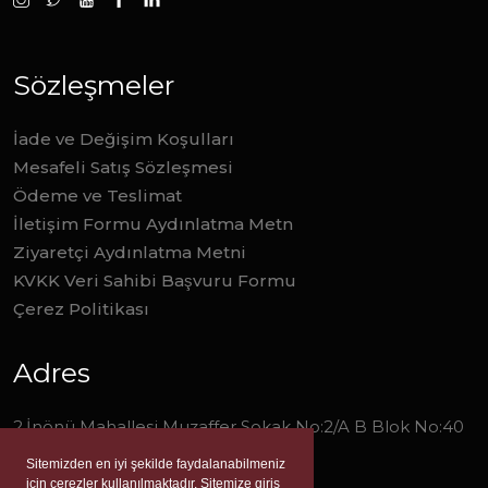
Sözleşmeler
İade ve Değişim Koşulları
Mesafeli Satış Sözleşmesi
Ödeme ve Teslimat
İletişim Formu Aydınlatma Metn
Ziyaretçi Aydınlatma Metni
KVKK Veri Sahibi Başvuru Formu
Çerez Politikası
Adres
2.İnönü Mahallesi Muzaffer Sokak No:2/A B Blok No:40
Narlıdere/İzmir
Sitemizden en iyi şekilde faydalanabilmeniz
için çerezler kullanılmaktadır. Sitemize giriş