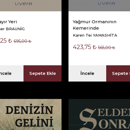
yır Yeri
Yağmur Ormanının
Kemerinde
er BRAUNİG
Karen Tei YAMASHİTA
,25 ₺
695,00 ₺
423,75 ₺
565,00 ₺
İncele
Sepete Ekle
İncele
Sepete 