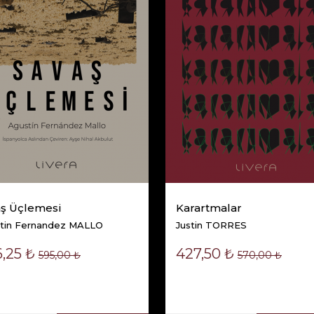
aş Üçlemesi
Karartmalar
tin Fernandez MALLO
Justin TORRES
,25 ₺
427,50 ₺
595,00 ₺
570,00 ₺