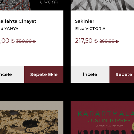
llah'ta Cinayet
Sakinler
ad YAHYA
Eliza VICTORIA
,00 ₺
217,50 ₺
380,00 ₺
290,00 ₺
İncele
Sepete Ekle
İncele
Sepete 