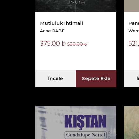
Mutluluk İhtimali
Pana
Anne RABE
Wern
375,00 ₺
521
500,00 ₺
İncele
Sepete Ekle