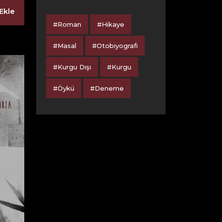
Ekle
#Roman
#Hikaye
#Masal
#Otobiyografi
#Kurgu Dışı
#Kurgu
#Öykü
#Deneme