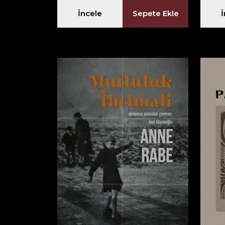
İncele
Sepete Ekle
Yağmur Ormanının
Kemerinde
Karen Tei YAMASHİTA
Sepete Ekle