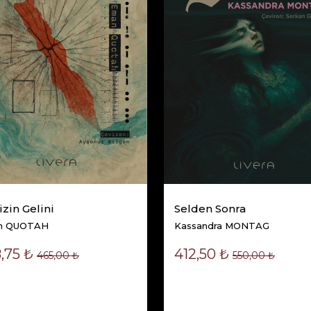
zin Gelini
Selden Sonra
n QUOTAH
Kassandra MONTAG
,75 ₺
412,50 ₺
465,00 ₺
550,00 ₺