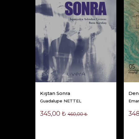
Selden Sonra
Kassandra MONTAG
Sepete Ekle
Kıştan Sonra
Deni
Guadalupe NETTEL
Ema
345,00 ₺
348
460,00 ₺