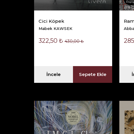
Cici Köpek
Rama
Mabek KAWSEK
Abb
322,50 ₺
285
430,00 ₺
İncele
Sepete Ekle