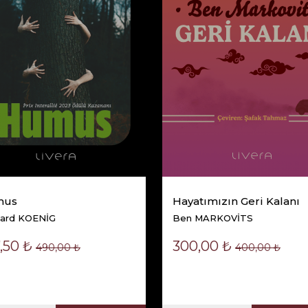
mus
Hayatımızın Geri Kalanı
ard KOENİG
Ben MARKOVİTS
,50 ₺
300,00 ₺
490,00 ₺
400,00 ₺