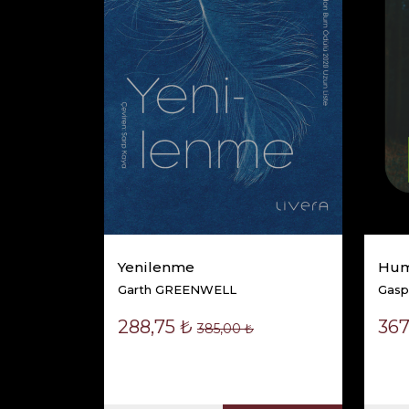
Hayatımızın Geri
Kalanı
Ben MARKOVİTS
Sepete Ekle
Yenilenme
Hu
Garth GREENWELL
Gasp
288,75 ₺
367
385,00 ₺