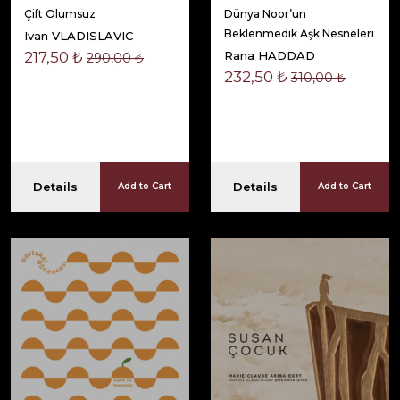
Çift Olumsuz
Dünya Noor’un
Beklenmedik Aşk Nesneleri
Ivan VLADISLAVIC
217,50 ₺
Rana HADDAD
290,00 ₺
232,50 ₺
310,00 ₺
Details
Details
Add to Cart
Add to Cart