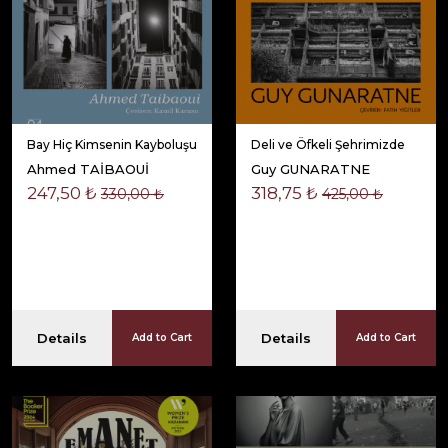
Bay Hiç Kimsenin Kayboluşu
Deli ve Öfkeli Şehrimizde
Ahmed TAİBAOUİ
Guy GUNARATNE
247,50 ₺
318,75 ₺
330,00 ₺
425,00 ₺
Details
Details
Add to Cart
Add to Cart