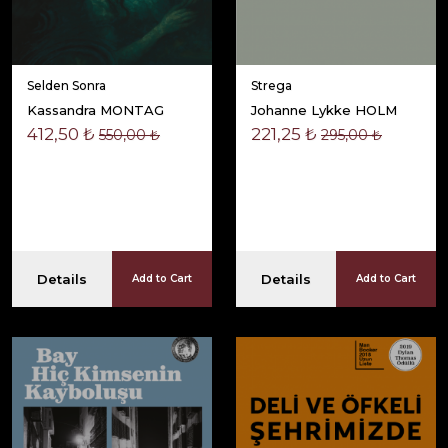
Selden Sonra
Strega
Kassandra MONTAG
Johanne Lykke HOLM
412,50 ₺
221,25 ₺
550,00 ₺
295,00 ₺
Details
Details
Add to Cart
Add to Cart