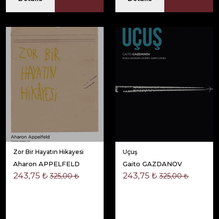
Zor Bir Hayatın Hikayesi
Uçuş
Aharon APPELFELD
Gaito GAZDANOV
243,75 ₺
243,75 ₺
325,00 ₺
325,00 ₺