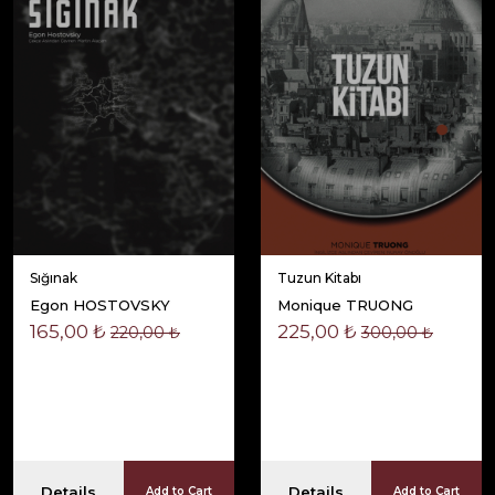
Sığınak
Tuzun Kitabı
Egon HOSTOVSKY
Monique TRUONG
165,00 ₺
225,00 ₺
220,00 ₺
300,00 ₺
Details
Details
Add to Cart
Add to Cart