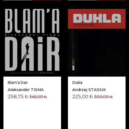
Blam'a Dair
Dukla
Aleksander TISMA
Andrzej STASIUK
258,75 ₺
225,00 ₺
345,00 ₺
300,00 ₺