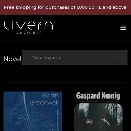
Free shipping for purchases of 1.000,00 TL and above.
Tüm Yazarlar
Novel