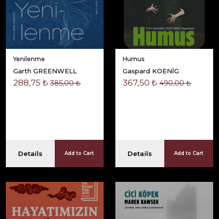
Yenilenme
Humus
Garth GREENWELL
Gaspard KOENİG
288,75 ₺
367,50 ₺
385,00 ₺
490,00 ₺
Details
Details
Add to Cart
Add to Cart