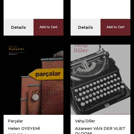
Details
Details
Add to Cart
Add to Cart
Parçalar
Vahşi Diller
Helen OYEYEMİ
Azareen VAN DER VLIET
OLOOMI