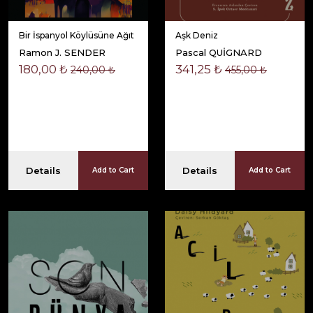
Bir İspanyol Köylüsüne Ağıt
Aşk Deniz
Ramon J. SENDER
Pascal QUİGNARD
180,00 ₺
341,25 ₺
240,00 ₺
455,00 ₺
Details
Details
Add to Cart
Add to Cart