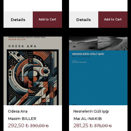
Details
Details
Add to Cart
Add to Cart
Odesa Ana
Nesnelerin Gizli Işığı
Maxim BILLER
Maı AL-NAKIB
292,50 ₺
281,25 ₺
390,00 ₺
375,00 ₺