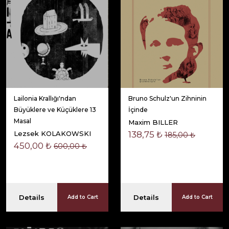
Lailonia Krallığı'ndan
Bruno Schulz'un Zihninin
Büyüklere ve Küçüklere 13
İçinde
Masal
Maxim BILLER
Lezsek KOLAKOWSKI
138,75 ₺
185,00 ₺
450,00 ₺
600,00 ₺
Details
Details
Add to Cart
Add to Cart