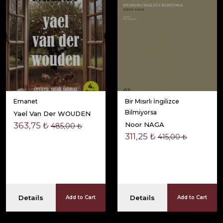
Emanet
Bir Mısırlı İngilizce
Bilmiyorsa
Yael Van Der WOUDEN
363,75 ₺
Noor NAGA
485,00 ₺
311,25 ₺
415,00 ₺
Details
Details
Add to Cart
Add to Cart