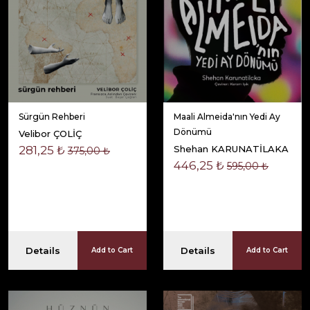
Sürgün Rehberi
Maali Almeida'nın Yedi Ay
Dönümü
Velibor ÇOLİÇ
281,25 ₺
Shehan KARUNATİLAKA
375,00 ₺
446,25 ₺
595,00 ₺
Details
Details
Add to Cart
Add to Cart