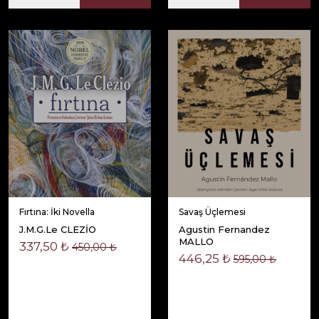
Fırtına: İki Novella
Savaş Üçlemesi
J.M.G.Le CLEZİO
Agustin Fernandez
MALLO
337,50 ₺
450,00 ₺
446,25 ₺
595,00 ₺