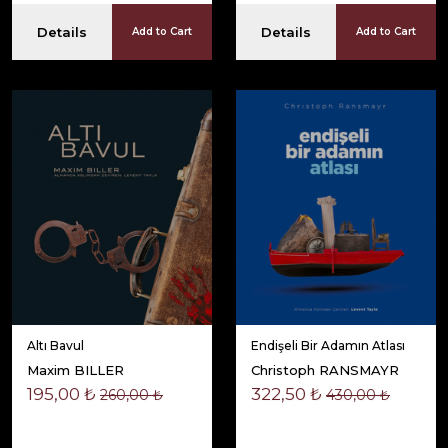
Details
Details
Add to Cart
Add to Cart
Altı Bavul
Endişeli Bir Adamın Atlası
Maxim BILLER
Christoph RANSMAYR
195,00 ₺
322,50 ₺
260,00 ₺
430,00 ₺