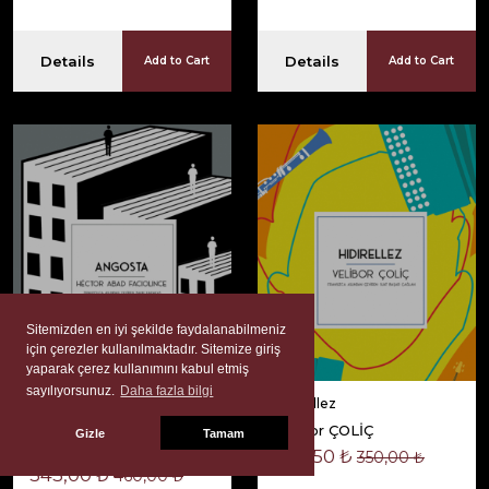
Details
Details
Add to Cart
Add to Cart
Sitemizden en iyi şekilde faydalanabilmeniz
için çerezler kullanılmaktadır. Sitemize giriş
yaparak çerez kullanımını kabul etmiş
sayılıyorsunuz.
Daha fazla bilgi
Angosta
Hıdırellez
Héctor Abad
Velibor ÇOLİÇ
Gizle
Tamam
FACIOLINCE
262,50 ₺
350,00 ₺
345,00 ₺
460,00 ₺