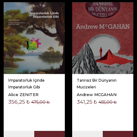
İmparatorluk İçinde
Tanrısız Bir Dünyanın
İmparatorluk Gibi
Mucizeleri
Alice ZENITER
Andrew MCGAHAN
356,25 ₺
341,25 ₺
475,00 ₺
455,00 ₺