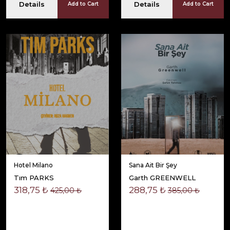
Details
Details
Add to Cart
Add to Cart
Hotel Milano
Sana Ait Bir Şey
Tım PARKS
Garth GREENWELL
318,75 ₺
288,75 ₺
425,00 ₺
385,00 ₺